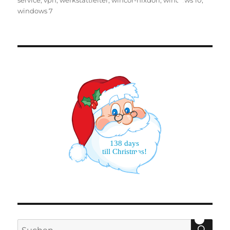
service
,
vpn
,
werkstattleiter
,
wincor-nixdorf
,
windows 10
,
windows 7
138 days
till Christmas!
SU
Suchen