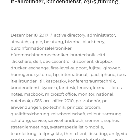
it-allrounder, kundendienst, o365,führung,
Veröffentlicht
Schlagwörter
Dezember 18, 2017
active directory
,
administrator
,
am
airwatch
,
apple
,
beratung
,
bizerba
,
blackberry
,
büroinformationselektroniker
,
büromaschinenmechaniker
,
bürotechnik
,
citrix
,
clickshare
,
dell
,
devicecontrol
,
disponent
,
dropbox
,
drucker
,
exchange
,
first-level-support
,
fujitsu
,
giroweb
,
homogene systeme
,
hp
,
international
,
ipad
,
iphone
,
ipos
,
it-allrounder
,
itil
,
kaspersky
,
konferenzraumtechnik
,
kundendienst
,
kyocera
,
landesk
,
lenovo
,
lexmark
,
lotus
notes
,
macbook
,
microsoft office
,
monitor
,
national
,
notebook
,
o365
,
oce
,
office 2010
,
pc- zubehör
,
pc-
anwendungen
,
pc-technik
,
prince2
,
procom
,
qualitätssicherung
,
reisebereitschaft
,
rollout
,
samsung
,
schulung
,
service
,
servicehandbuch
,
siemens
,
sophos
,
strategiemeetings
,
systemspezialist
,
t-mobile
,
teamleitung
,
teilprojekte
,
thin- client
,
ticketing
,
unify
,
vip-