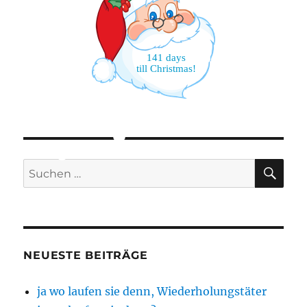
141 days
till Christmas!
SU
Suchen
nach:
NEUESTE BEITRÄGE
ja wo laufen sie denn, Wiederholungstäter