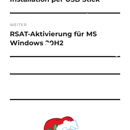
WEITER
RSAT-Aktivierung für MS
Nächster
Beitrag:
Windows 20H2