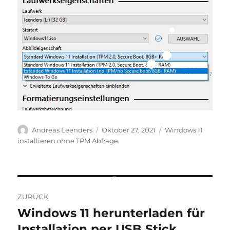
Autor
Veröffentlicht
Schlagwörter
Andreas Leenders
Oktober 27, 2021
Windows 11
am
installieren ohne TPM Abfrage.
Beitragsnavigation
ZURÜCK
Windows 11 herunterladen für
Vorheriger
Beitrag:
Installation per USB Stick