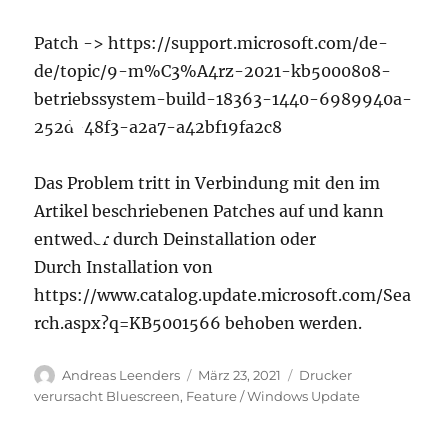
Patch -> https://support.microsoft.com/de-
de/topic/9-m%C3%A4rz-2021-kb5000808-
betriebssystem-build-18363-1440-6989940a-
252d-48f3-a2a7-a42bf19fa2c8
Das Problem tritt in Verbindung mit den im
Artikel beschriebenen Patches auf und kann
entweder durch Deinstallation oder
Durch Installation von
https://www.catalog.update.microsoft.com/Sea
rch.aspx?q=KB5001566 behoben werden.
Autor
Veröffentlicht
Schlagwörter
Andreas Leenders
März 23, 2021
Drucker
am
verursacht Bluescreen
,
Feature / Windows Update