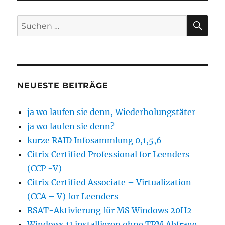
SU
Suchen
nach:
NEUESTE BEITRÄGE
ja wo laufen sie denn, Wiederholungstäter
ja wo laufen sie denn?
kurze RAID Infosammlung 0,1,5,6
Citrix Certified Professional for Leenders
(CCP -V)
Citrix Certified Associate – Virtualization
(CCA – V) for Leenders
RSAT-Aktivierung für MS Windows 20H2
Windows 11 installieren ohne TPM Abfrage.