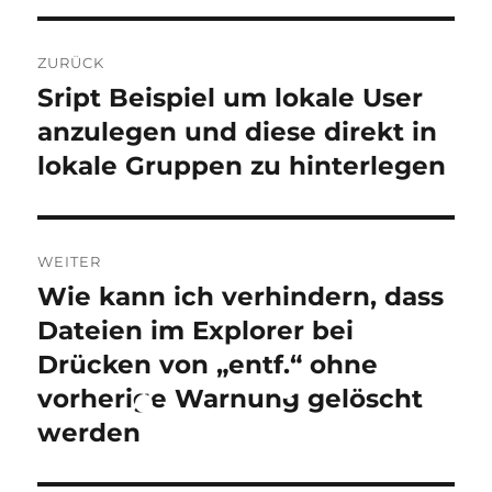
Beitragsnavigation
ZURÜCK
Sript Beispiel um lokale User
Vorheriger
Beitrag:
anzulegen und diese direkt in
lokale Gruppen zu hinterlegen
WEITER
Wie kann ich verhindern, dass
Nächster
Beitrag:
Dateien im Explorer bei
Drücken von „entf.“ ohne
vorherige Warnung gelöscht
werden