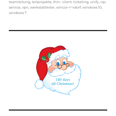
teamleitung
,
teilprojekte
,
thin- client
,
ticketing
,
unify
,
vip-
service
,
vpn
,
werkstattleiter
,
wincor-nixdorf
,
windows 10
,
windows 7
140 days
till Christmas!