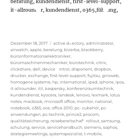
beratung, kundendienst, first-level-support,
it-allrounder, kundendienst, o365,führung,
Veröffentlicht
Schlagwörter
Dezember 18, 2017
active directory
,
administrator
,
am
airwatch
,
apple
,
beratung
,
bizerba
,
blackberry
,
büroinformationselektroniker
,
büromaschinenmechaniker
,
bürotechnik
,
citrix
,
clickshare
,
dell
,
devicecontrol
,
disponent
,
dropbox
,
drucker
,
exchange
,
first-level-support
,
fujitsu
,
giroweb
,
homogene systeme
,
hp
,
international
,
ipad
,
iphone
,
ipos
,
it-allrounder
,
itil
,
kaspersky
,
konferenzraumtechnik
,
kundendienst
,
kyocera
,
landesk
,
lenovo
,
lexmark
,
lotus
notes
,
macbook
,
microsoft office
,
monitor
,
national
,
notebook
,
o365
,
oce
,
office 2010
,
pc- zubehör
,
pc-
anwendungen
,
pc-technik
,
prince2
,
procom
,
qualitätssicherung
,
reisebereitschaft
,
rollout
,
samsung
,
schulung
,
service
,
servicehandbuch
,
siemens
,
sophos
,
strategiemeetings
,
systemspezialist
,
t-mobile
,