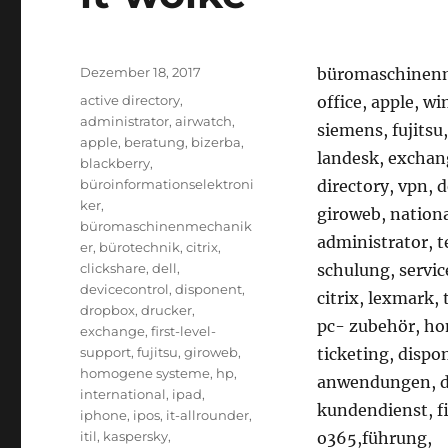
Veröffentlicht
Dezember 18, 2017
büromaschinenm
am
Schlagwörter
active directory
,
office, apple, w
administrator
,
airwatch
,
siemens, fujitsu
apple
,
beratung
,
bizerba
,
landesk, exchang
blackberry
,
büroinformationselektroni
directory, vpn, 
ker
,
giroweb, national
büromaschinenmechanik
administrator, t
er
,
bürotechnik
,
citrix
,
clickshare
,
dell
,
schulung, servic
devicecontrol
,
disponent
,
citrix, lexmark,
dropbox
,
drucker
,
pc- zubehör, h
exchange
,
first-level-
support
,
fujitsu
,
giroweb
,
ticketing, dispo
homogene systeme
,
hp
,
anwendungen, dr
international
,
ipad
,
kundendienst, fi
iphone
,
ipos
,
it-allrounder
,
itil
,
kaspersky
,
o365,führung,