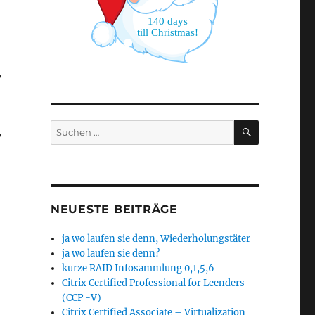
140 days
till Christmas!
,
SUCHEN
Suchen
,
nach:
NEUESTE BEITRÄGE
ja wo laufen sie denn, Wiederholungstäter
ja wo laufen sie denn?
kurze RAID Infosammlung 0,1,5,6
Citrix Certified Professional for Leenders
(CCP -V)
Citrix Certified Associate – Virtualization