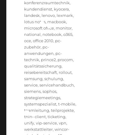
konferenzraumtechnik
,
kundendienst
,
kyocera
,
landesk
,
lenovo
,
lexmark
,
lotus notes
,
macbook
,
microsoft office
,
monitor
,
national
,
notebook
,
o365
,
oce
,
office 2010
,
pc-
zubehör
,
pc-
anwendungen
,
pc-
technik
,
prince2
,
procom
,
qualitätssicherung
,
reisebereitschaft
,
rollout
,
samsung
,
schulung
,
service
,
servicehandbuch
,
siemens
,
sophos
,
strategiemeetings
,
systemspezialist
,
t-mobile
,
teamleitung
,
teilprojekte
,
thin- client
,
ticketing
,
unify
,
vip-service
,
vpn
,
werkstattleiter
,
wincor-