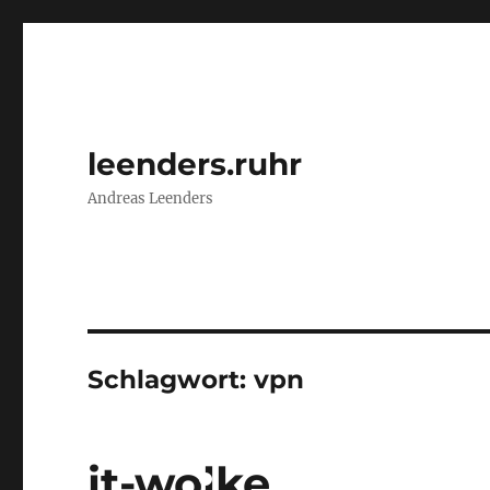
leenders.ruhr
Andreas Leenders
Schlagwort:
vpn
it-wolke