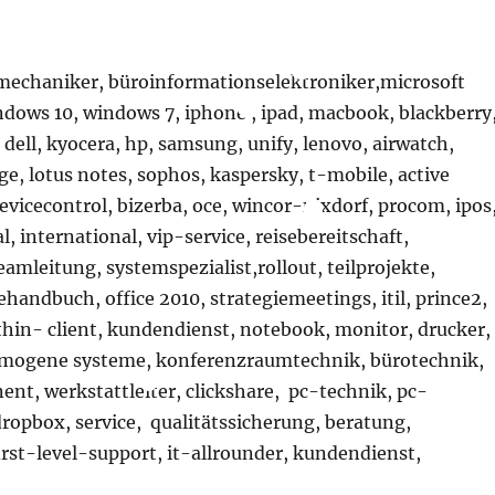
echaniker, büroinformationselektroniker,microsoft
indows 10, windows 7, iphone , ipad, macbook, blackberry
, dell, kyocera, hp, samsung, unify, lenovo, airwatch,
e, lotus notes, sophos, kaspersky, t-mobile, active
devicecontrol, bizerba, oce, wincor-nixdorf, procom, ipos
, international, vip-service, reisebereitschaft,
eamleitung, systemspezialist,rollout, teilprojekte,
ehandbuch, office 2010, strategiemeetings, itil, prince2,
 thin- client, kundendienst, notebook, monitor, drucker,
omogene systeme, konferenzraumtechnik, bürotechnik,
nent, werkstattleiter, clickshare, pc-technik, pc-
opbox, service, qualitätssicherung, beratung,
rst-level-support, it-allrounder, kundendienst,