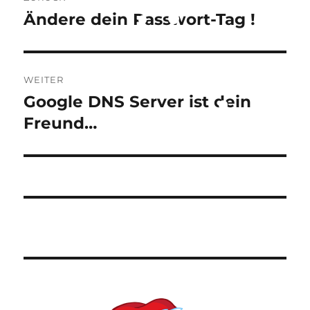
Ändere dein Passwort-Tag !
Vorheriger
Beitrag:
WEITER
Google DNS Server ist dein
Nächster
Beitrag:
Freund…