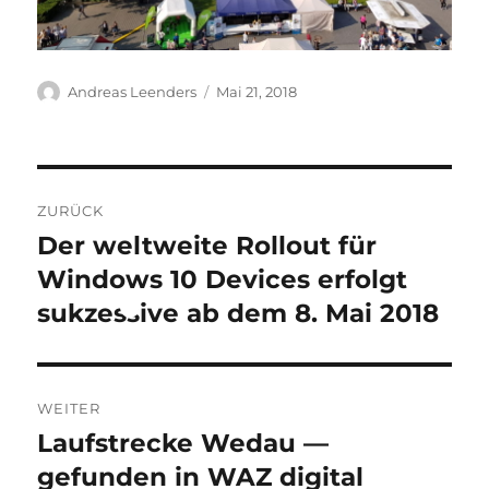
Autor
Veröffentlicht
Andreas Leenders
Mai 21, 2018
am
Beitragsnavigation
ZURÜCK
Der weltweite Rollout für
Vorheriger
Beitrag:
Windows 10 Devices erfolgt
sukzessive ab dem 8. Mai 2018
WEITER
Laufstrecke Wedau —
Nächster
Beitrag:
gefunden in WAZ digital