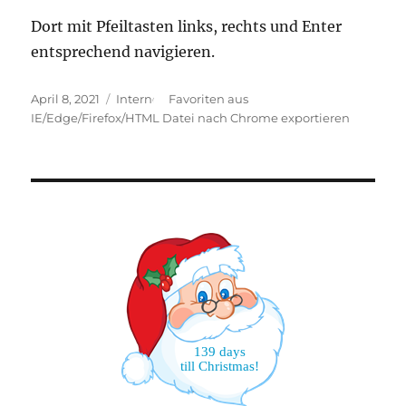
Dort mit Pfeiltasten links, rechts und Enter
entsprechend navigieren.
Veröffentlicht
Schlagwörter
April 8, 2021
Internet-Favoriten aus
am
IE/Edge/Firefox/HTML Datei nach Chrome exportieren
139 days
till Christmas!