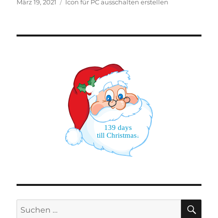
Veröffentlicht
Schlagwörter
März 19, 2021
Icon für PC ausschalten erstellen
am
139 days
till Christmas!
SU
Suchen