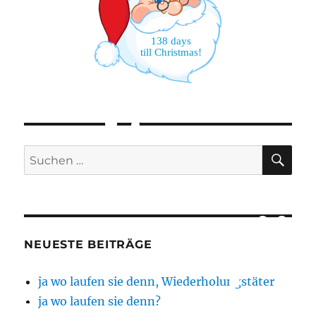
138 days
till Christmas!
SU
Suchen
nach:
NEUESTE BEITRÄGE
ja wo laufen sie denn, Wiederholungstäter
ja wo laufen sie denn?