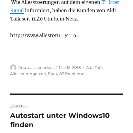
Wie Allesstoerungen auf dem eigenen
Twitter-
Kanal
informiert, haben die Kunden von Aldi
Talk seit 11.40 Uhr kein Netz.
http://www.allestörungen.de
Autor
Veröffentlicht
Schlagwörter
Andreas Leenders
Mai 15, 2018
Aldi Talk
,
am
Allestoerungen.de
,
Blau
,
O2 Probleme
Beitragsnavigation
ZURÜCK
Autostart unter Windows10
Vorheriger
Beitrag:
finden