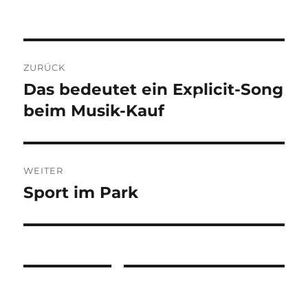
am
Beitragsnavigation
ZURÜCK
Das bedeutet ein Explicit-Song
Vorheriger
Beitrag:
beim Musik-Kauf
WEITER
Sport im Park
Nächster
Beitrag: