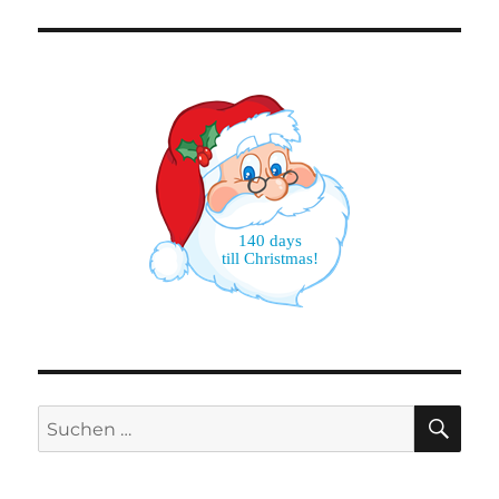
140 days
till Christmas!
SU
Suchen
nach: